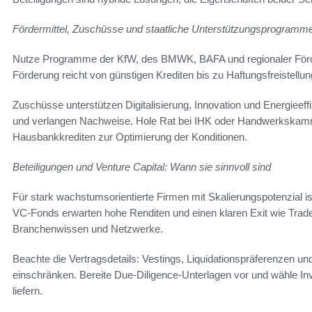
Fördermittel, Zuschüsse und staatliche Unterstützungsprogramme
Nutze Programme der KfW, des BMWK, BAFA und regionaler Fö
Förderung reicht von günstigen Krediten bis zu Haftungsfreistell
Zuschüsse unterstützen Digitalisierung, Innovation und Energieeff
und verlangen Nachweise. Hole Rat bei IHK oder Handwerkskamm
Hausbankkrediten zur Optimierung der Konditionen.
Beteiligungen und Venture Capital: Wann sie sinnvoll sind
Für stark wachstumsorientierte Firmen mit Skalierungspotenzial i
VC-Fonds erwarten hohe Renditen und einen klaren Exit wie Trade
Branchenwissen und Netzwerke.
Beachte die Vertragsdetails: Vestings, Liquidationspräferenzen u
einschränken. Bereite Due-Diligence-Unterlagen vor und wähle In
liefern.