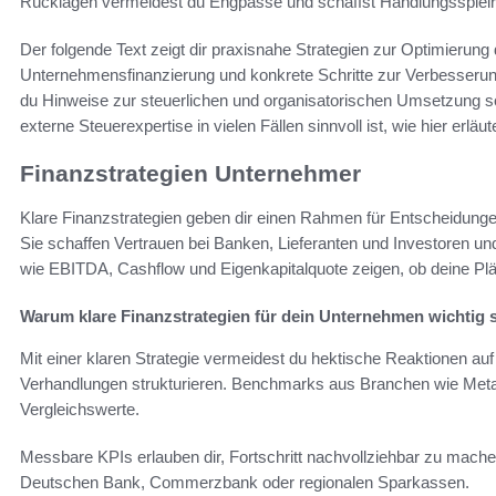
Rücklagen vermeidest du Engpässe und schaffst Handlungsspiel
Der folgende Text zeigt dir praxisnahe Strategien zur Optimierung de
Unternehmensfinanzierung und konkrete Schritte zur Verbesserun
du Hinweise zur steuerlichen und organisatorischen Umsetzung 
externe Steuerexpertise in vielen Fällen sinnvoll ist, wie hier erläut
Finanzstrategien Unternehmer
Klare Finanzstrategien geben dir einen Rahmen für Entscheidungen
Sie schaffen Vertrauen bei Banken, Lieferanten und Investoren un
wie EBITDA, Cashflow und Eigenkapitalquote zeigen, ob deine Plä
Warum klare Finanzstrategien für dein Unternehmen wichtig 
Mit einer klaren Strategie vermeidest du hektische Reaktionen a
Verhandlungen strukturieren. Benchmarks aus Branchen wie Metall
Vergleichswerte.
Messbare KPIs erlauben dir, Fortschritt nachvollziehbar zu mache
Deutschen Bank, Commerzbank oder regionalen Sparkassen.