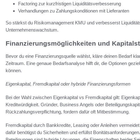
Factoring zur kurzfristigen Liquiditätsverbesserung
Verhandlungen zu Zahlungskonditionen mit Lieferanten
So stärkst du Risikomanagement KMU und verbesserst Liquiditätsp
Unternehmenswachstum.
Finanzierungsmöglichkeiten und Kapitalst
Bevor du eine Finanzierungsquelle wählst, kläre deinen Bedarf kla
Zeitraum. Eine genaue Bedarfsanalyse hilft dir, die Optionen geziel
können.
Eigenkapital, Fremdkapital oder hybride Finanzierungsformen
Bei der Wahl zwischen Eigenkapital vs Fremdkapital gilt: Eigenkapi
Kreditwürdigkeit. Gründer, Business Angels oder Beteiligungskapita
Rückzahlungsverpflichtung, fordern dafür oft Mitbestimmung.
Fremdkapital durch Bankkredite, Leasing oder Anleihen vermeidet 
dafür benötigst du Sicherheiten und erfüllst Bonitätsanforderungen
Beteiligungen sind hybride Lösungen, die Eigenschaften beider Se