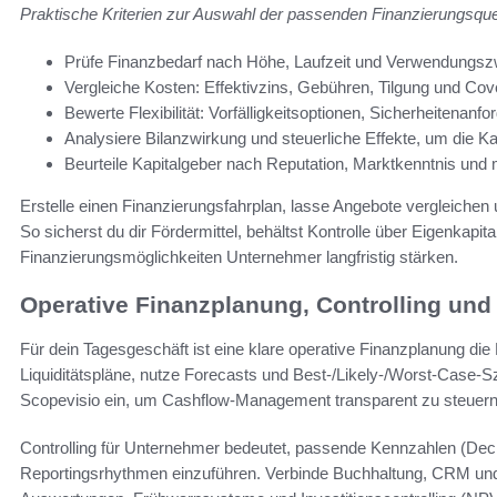
Praktische Kriterien zur Auswahl der passenden Finanzierungsque
Prüfe Finanzbedarf nach Höhe, Laufzeit und Verwendungs
Vergleiche Kosten: Effektivzins, Gebühren, Tilgung und Cov
Bewerte Flexibilität: Vorfälligkeitsoptionen, Sicherheitenan
Analysiere Bilanzwirkung und steuerliche Effekte, um die Ka
Beurteile Kapitalgeber nach Reputation, Marktkenntnis und
Erstelle einen Finanzierungsfahrplan, lasse Angebote vergleichen 
So sicherst du dir Fördermittel, behältst Kontrolle über Eigenkapit
Finanzierungsmöglichkeiten Unternehmer langfristig stärken.
Operative Finanzplanung, Controlling und
Für dein Tagesgeschäft ist eine klare operative Finanzplanung die
Liquiditätspläne, nutze Forecasts und Best-/Likely-/Worst-Case-S
Scopevisio ein, um Cashflow-Management transparent zu steuern
Controlling für Unternehmer bedeutet, passende Kennzahlen (De
Reportingsrhythmen einzuführen. Verbinde Buchhaltung, CRM und 