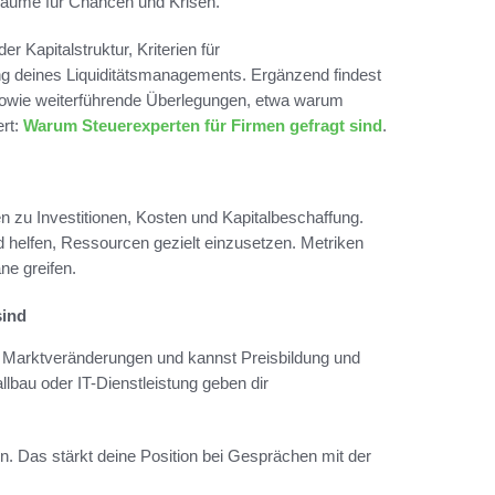
räume für Chancen und Krisen.
r Kapitalstruktur, Kriterien für
g deines Liquiditätsmanagements. Ergänzend findest
sowie weiterführende Überlegungen, etwa warum
ert:
Warum Steuerexperten für Firmen gefragt sind
.
 zu Investitionen, Kosten und Kapitalbeschaffung.
d helfen, Ressourcen gezielt einzusetzen. Metriken
ne greifen.
sind
uf Marktveränderungen und kannst Preisbildung und
bau oder IT-Dienstleistung geben dir
n. Das stärkt deine Position bei Gesprächen mit der