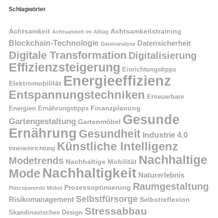
Schlagwörter
Achtsamkeit
Achtsamkeitstraining
Achtsamkeit im Alltag
Blockchain-Technologie
Datensicherheit
Datenanalyse
Digitale Transformation
Digitalisierung
Effizienzsteigerung
Einrichtungstipps
Energieeffizienz
Elektromobilität
Entspannungstechniken
Erneuerbare
Finanzplanung
Energien
Ernährungstipps
Gesunde
Gartengestaltung
Gartenmöbel
Ernährung
Gesundheit
Industrie 4.0
Künstliche Intelligenz
Inneneinrichtung
Nachhaltige
Modetrends
Nachhaltige Mobilität
Nachhaltigkeit
Mode
Naturerlebnis
Raumgestaltung
Prozessoptimierung
Platzsparende Möbel
Selbstfürsorge
Risikomanagement
Selbstreflexion
Stressabbau
Skandinavisches Design