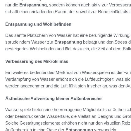
nur die
Entspannung
, sondern können auch aktiv zur Verbesserun
schafft einen einladenden Raum, der sowohl zur Ruhe einlädt als a
Entspannung und Wohlbefinden
Das sanfte Plätschern von Wasser hat eine beruhigende Wirkung
sprudelndem Wasser zur
Entspannung
beiträgt und den Stress de
gesteigertes Wohlbefinden und lädt dazu ein, die Zeit auf dem Bal
Verbesserung des Mikroklimas
Ein weiteres bedeutendes Merkmal von Wasserspielen ist die Fähi
Verdampfung von Wasser erhöht sich die Luftfeuchtigkeit, was si
werden angenehmer und die Luft fühlt sich frischer an, was den Au
Ästhetische Aufwertung kleiner Außenbereiche
Wasserspiele bieten eine hervorragende Möglichkeit zur ästheti
oder beeindruckende Wasserfälle, die Vielfalt an Designs und Grö
Solche Gestaltungselemente erhöhen nicht nur den visuellen Reiz
Außenbereich in eine Oase der
Entspannung
verwandeln.