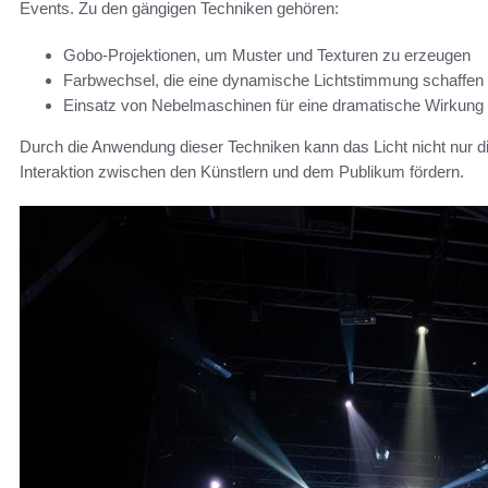
Events. Zu den gängigen Techniken gehören:
Gobo-Projektionen, um Muster und Texturen zu erzeugen
Farbwechsel, die eine dynamische Lichtstimmung schaffen
Einsatz von Nebelmaschinen für eine dramatische Wirkung
Durch die Anwendung dieser Techniken kann das Licht nicht nur 
Interaktion zwischen den Künstlern und dem Publikum fördern.