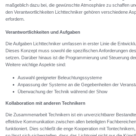
maßgeblich dazu bei, die gewünschte Atmosphäre zu schaffen und
den Verantwortlichkeiten Lichttechniker gehören verschiedene Asp
erfordern.
Verantwortlichkeiten und Aufgaben
Die Aufgaben Lichttechniker umfassen in erster Linie die Entwic
Dieses Konzept muss sowohl die spezifischen Anforderungen des 
setzen. Darüber hinaus ist die Programmierung und Steuerung der 
Weitere wichtige Aspekte sind:
Auswahl geeigneter Beleuchtungssysteme
Anpassung der Systeme an die Gegebenheiten der Veranst
Überwachung der Technik während der Show
Kollaboration mit anderen Technikern
Die Zusammenarbeit Technikern ist ein unverzichtbarer Bestandteil
effektive Kommunikation zwischen allen beteiligten Fachbereichen
funktioniert. Dies schließt die enge Kooperation mit Tontechnike
so lässt sich sicherstellen, dass das Lichtspiel nicht nur die Küns