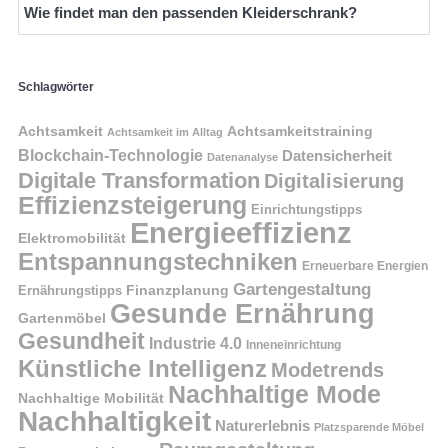
Wie findet man den passenden Kleiderschrank?
Schlagwörter
Achtsamkeit
Achtsamkeitstraining
Achtsamkeit im Alltag
Blockchain-Technologie
Datensicherheit
Datenanalyse
Digitale Transformation
Digitalisierung
Effizienzsteigerung
Einrichtungstipps
Energieeffizienz
Elektromobilität
Entspannungstechniken
Erneuerbare Energien
Gartengestaltung
Finanzplanung
Ernährungstipps
Gesunde Ernährung
Gartenmöbel
Gesundheit
Industrie 4.0
Inneneinrichtung
Künstliche Intelligenz
Modetrends
Nachhaltige Mode
Nachhaltige Mobilität
Nachhaltigkeit
Naturerlebnis
Platzsparende Möbel