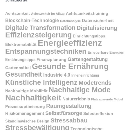
Schlagwörter
Achtsamkeit
Achtsamkeitstraining
Achtsamkeit im Alltag
Blockchain-Technologie
Datensicherheit
Datenanalyse
Digitale Transformation
Digitalisierung
Effizienzsteigerung
Einrichtungstipps
Energieeffizienz
Elektromobilität
Entspannungstechniken
Erneuerbare Energien
Gartengestaltung
Finanzplanung
Ernährungstipps
Gesunde Ernährung
Gartenmöbel
Gesundheit
Industrie 4.0
Inneneinrichtung
Künstliche Intelligenz
Modetrends
Nachhaltige Mode
Nachhaltige Mobilität
Nachhaltigkeit
Naturerlebnis
Platzsparende Möbel
Raumgestaltung
Prozessoptimierung
Selbstfürsorge
Risikomanagement
Selbstreflexion
Stressabbau
Skandinavisches Design
Stressbewältigung
Technologische