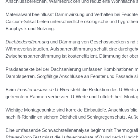
Anschlussbereichen, Wärmebrücken und reduzierte Wohnfläche si
Materialwahl beeinflusst Dämmwirkung und Verhalten bei Feuchte
Calcium-Silikat bieten unterschiedliche ökologische und hygrother
Bauphysik und Nutzung.
Dachbodendämmung
und Dämmung von Geschossdecken sind be
Wärmeverlustquellen. Aufsparrendämmung schafft eine durchge
Zwischensparrendämmung ist kosteneffizient. Dämmung der oberst
Praxisaspekte bei der Dachsanierung umfassen Kombinationen mi
Dampfsperren. Sorgfältige Anschlüsse an Fenster und Fassade si
Beim
Fensteraustausch U-Wert
steht die Reduktion des U-Werts 
getrenntem Rahmen verbessert U-Werte und Luftdichtheit. Montag
Wichtige Montagepunkte sind korrekte Einbautiefe, Anschlussfoli
nach ift-Richtlinien sichern Dichtheit und Schlagregenschutz. Au
Eine umfassende Schwachstellenanalyse beginnt mit Thermogra
Blower-Door-Test
misst die Luftwechselrate n50 und deckt Undicht