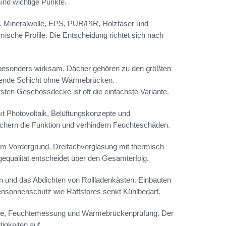
nd wichtige Punkte.
. Mineralwolle, EPS, PUR/PIR, Holzfaser und
mische Profile. Die Entscheidung richtet sich nach
sonders wirksam. Dächer gehören zu den größten
hende Schicht ohne Wärmebrücken.
en Geschossdecke ist oft die einfachste Variante.
t Photovoltaik, Belüftungskonzepte und
chern die Funktion und verhindern Feuchteschäden.
im Vordergrund. Dreifachverglasung mit thermisch
equalität entscheidet über den Gesamterfolg.
en und das Abdichten von Rollladenkästen. Einbauten
ßensonnenschutz wie Raffstores senkt Kühlbedarf.
fie, Feuchtemessung und Wärmebrückenprüfung. Der
igkeiten auf.