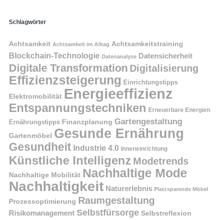
Schlagwörter
Achtsamkeit
Achtsamkeitstraining
Achtsamkeit im Alltag
Blockchain-Technologie
Datensicherheit
Datenanalyse
Digitale Transformation
Digitalisierung
Effizienzsteigerung
Einrichtungstipps
Energieeffizienz
Elektromobilität
Entspannungstechniken
Erneuerbare Energien
Gartengestaltung
Finanzplanung
Ernährungstipps
Gesunde Ernährung
Gartenmöbel
Gesundheit
Industrie 4.0
Inneneinrichtung
Künstliche Intelligenz
Modetrends
Nachhaltige Mode
Nachhaltige Mobilität
Nachhaltigkeit
Naturerlebnis
Platzsparende Möbel
Raumgestaltung
Prozessoptimierung
Selbstfürsorge
Risikomanagement
Selbstreflexion