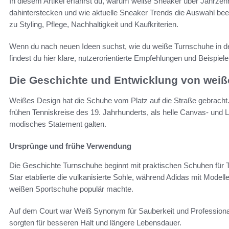
In diesem Artikel erfährst du, warum weiße Sneaker über Jahrzehn
dahinterstecken und wie aktuelle Sneaker Trends die Auswahl be
zu Styling, Pflege, Nachhaltigkeit und Kaufkriterien.
Wenn du nach neuen Ideen suchst, wie du weiße Turnschuhe in dein
findest du hier klare, nutzerorientierte Empfehlungen und Beispie
Die Geschichte und Entwicklung von wei
Weißes Design hat die Schuhe vom Platz auf die Straße gebracht.
frühen Tenniskreise des 19. Jahrhunderts, als helle Canvas- und 
modisches Statement galten.
Ursprünge und frühe Verwendung
Die Geschichte Turnschuhe beginnt mit praktischen Schuhen für 
Star etablierte die vulkanisierte Sohle, während Adidas mit Mod
weißen Sportschuhe populär machte.
Auf dem Court war Weiß Synonym für Sauberkeit und Professiona
sorgten für besseren Halt und längere Lebensdauer.