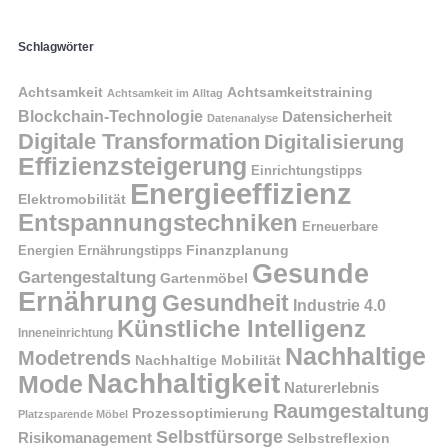
Schlagwörter
Achtsamkeit
Achtsamkeitstraining
Achtsamkeit im Alltag
Blockchain-Technologie
Datensicherheit
Datenanalyse
Digitale Transformation
Digitalisierung
Effizienzsteigerung
Einrichtungstipps
Energieeffizienz
Elektromobilität
Entspannungstechniken
Erneuerbare
Finanzplanung
Energien
Ernährungstipps
Gesunde
Gartengestaltung
Gartenmöbel
Ernährung
Gesundheit
Industrie 4.0
Künstliche Intelligenz
Inneneinrichtung
Nachhaltige
Modetrends
Nachhaltige Mobilität
Nachhaltigkeit
Mode
Naturerlebnis
Raumgestaltung
Prozessoptimierung
Platzsparende Möbel
Selbstfürsorge
Risikomanagement
Selbstreflexion