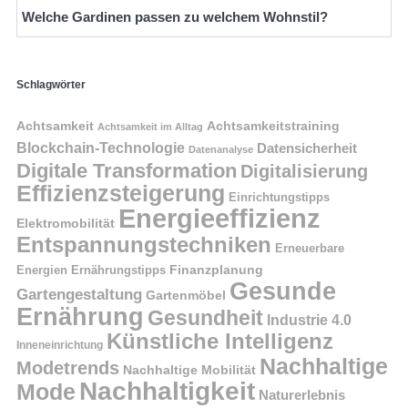
Welche Gardinen passen zu welchem Wohnstil?
Schlagwörter
Achtsamkeit
Achtsamkeitstraining
Achtsamkeit im Alltag
Blockchain-Technologie
Datensicherheit
Datenanalyse
Digitale Transformation
Digitalisierung
Effizienzsteigerung
Einrichtungstipps
Energieeffizienz
Elektromobilität
Entspannungstechniken
Erneuerbare
Finanzplanung
Energien
Ernährungstipps
Gesunde
Gartengestaltung
Gartenmöbel
Ernährung
Gesundheit
Industrie 4.0
Künstliche Intelligenz
Inneneinrichtung
Nachhaltige
Modetrends
Nachhaltige Mobilität
Nachhaltigkeit
Mode
Naturerlebnis