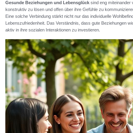
Gesunde Beziehungen und Lebensglück
sind eng miteinander v
konstruktiv zu lösen und offen über ihre Gefühle zu kommuniziere
Eine solche Verbindung stärkt nicht nur das individuelle Wohlbefin
Lebenszufriedenheit. Das Verständnis, dass gute Beziehungen wich
aktiv in ihre sozialen Interaktionen zu investieren.