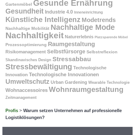
Gesunde Ernährung
Gartenmöbel
Gesundheit
Industrie 4.0
Inneneinrichtung
Künstliche Intelligenz
Modetrends
Nachhaltige Mode
Nachhaltige Mobilität
Nachhaltigkeit
Naturerlebnis
Platzsparende Möbel
Raumgestaltung
Prozessoptimierung
Selbstfürsorge
Risikomanagement
Selbstreflexion
Stressabbau
Skandinavisches Design
Stressbewältigung
Technologische
Technologische Innovationen
Innovation
Umweltschutz
Urban Gardening
Wearable Technologie
Wohnraumgestaltung
Wohnaccessoires
Zeitmanagement
Profis
>
Warum setzen Unternehmen auf professionelle
Logistiklösungen?