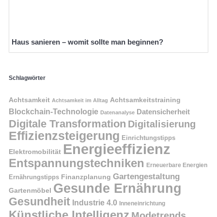
Haus sanieren – womit sollte man beginnen?
Schlagwörter
Achtsamkeit
Achtsamkeitstraining
Achtsamkeit im Alltag
Blockchain-Technologie
Datensicherheit
Datenanalyse
Digitale Transformation
Digitalisierung
Effizienzsteigerung
Einrichtungstipps
Energieeffizienz
Elektromobilität
Entspannungstechniken
Erneuerbare Energien
Gartengestaltung
Finanzplanung
Ernährungstipps
Gesunde Ernährung
Gartenmöbel
Gesundheit
Industrie 4.0
Inneneinrichtung
Künstliche Intelligenz
Modetrends