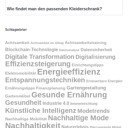
Wie findet man den passenden Kleiderschrank?
Schlagwörter
Achtsamkeit
Achtsamkeitstraining
Achtsamkeit im Alltag
Blockchain-Technologie
Datensicherheit
Datenanalyse
Digitale Transformation
Digitalisierung
Effizienzsteigerung
Einrichtungstipps
Energieeffizienz
Elektromobilität
Entspannungstechniken
Erneuerbare Energien
Gartengestaltung
Finanzplanung
Ernährungstipps
Gesunde Ernährung
Gartenmöbel
Gesundheit
Industrie 4.0
Inneneinrichtung
Künstliche Intelligenz
Modetrends
Nachhaltige Mode
Nachhaltige Mobilität
Nachhaltigkeit
Naturerlebnis
Platzsparende Möbel