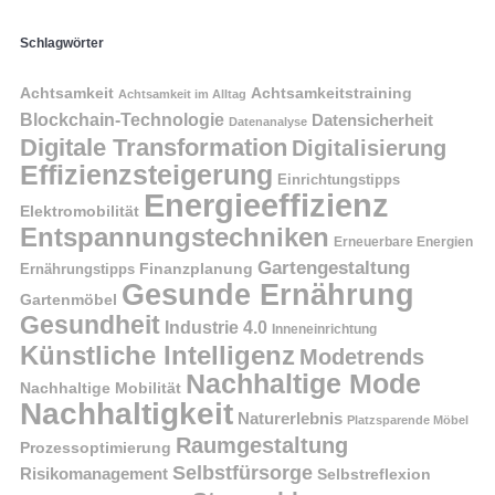
Schlagwörter
Achtsamkeit
Achtsamkeitstraining
Achtsamkeit im Alltag
Blockchain-Technologie
Datensicherheit
Datenanalyse
Digitale Transformation
Digitalisierung
Effizienzsteigerung
Einrichtungstipps
Energieeffizienz
Elektromobilität
Entspannungstechniken
Erneuerbare Energien
Gartengestaltung
Finanzplanung
Ernährungstipps
Gesunde Ernährung
Gartenmöbel
Gesundheit
Industrie 4.0
Inneneinrichtung
Künstliche Intelligenz
Modetrends
Nachhaltige Mode
Nachhaltige Mobilität
Nachhaltigkeit
Naturerlebnis
Platzsparende Möbel
Raumgestaltung
Prozessoptimierung
Selbstfürsorge
Risikomanagement
Selbstreflexion