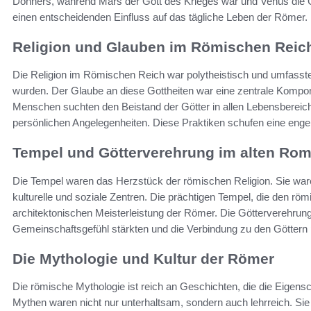
Donners, während Mars der Gott des Krieges war und Venus die Gö
einen entscheidenden Einfluss auf das tägliche Leben der Römer.
Religion und Glauben im Römischen Reic
Die Religion im Römischen Reich war polytheistisch und umfasste 
wurden. Der Glaube an diese Gottheiten war eine zentrale Kompone
Menschen suchten den Beistand der Götter in allen Lebensbereichen
persönlichen Angelegenheiten. Diese Praktiken schufen eine eng
Tempel und Götterverehrung im alten Ro
Die Tempel waren das Herzstück der römischen Religion. Sie war
kulturelle und soziale Zentren. Die prächtigen Tempel, die den r
architektonischen Meisterleistung der Römer. Die Götterverehrun
Gemeinschaftsgefühl stärkten und die Verbindung zu den Göttern 
Die Mythologie und Kultur der Römer
Die römische Mythologie ist reich an Geschichten, die die Eigens
Mythen waren nicht nur unterhaltsam, sondern auch lehrreich. Sie 