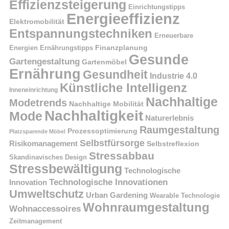
Effizienzsteigerung
Einrichtungstipps
Energieeffizienz
Elektromobilität
Entspannungstechniken
Erneuerbare
Finanzplanung
Energien
Ernährungstipps
Gesunde
Gartengestaltung
Gartenmöbel
Ernährung
Gesundheit
Industrie 4.0
Künstliche Intelligenz
Inneneinrichtung
Nachhaltige
Modetrends
Nachhaltige Mobilität
Nachhaltigkeit
Mode
Naturerlebnis
Raumgestaltung
Prozessoptimierung
Platzsparende Möbel
Selbstfürsorge
Risikomanagement
Selbstreflexion
Stressabbau
Skandinavisches Design
Stressbewältigung
Technologische
Technologische Innovationen
Innovation
Umweltschutz
Urban Gardening
Wearable Technologie
Wohnraumgestaltung
Wohnaccessoires
Zeitmanagement