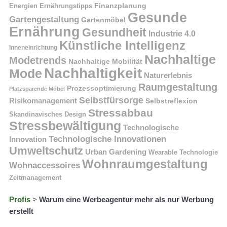
Finanzplanung
Energien
Ernährungstipps
Gesunde
Gartengestaltung
Gartenmöbel
Ernährung
Gesundheit
Industrie 4.0
Künstliche Intelligenz
Inneneinrichtung
Nachhaltige
Modetrends
Nachhaltige Mobilität
Nachhaltigkeit
Mode
Naturerlebnis
Raumgestaltung
Prozessoptimierung
Platzsparende Möbel
Selbstfürsorge
Risikomanagement
Selbstreflexion
Stressabbau
Skandinavisches Design
Stressbewältigung
Technologische
Technologische Innovationen
Innovation
Umweltschutz
Urban Gardening
Wearable Technologie
Wohnraumgestaltung
Wohnaccessoires
Zeitmanagement
Profis
>
Warum eine Werbeagentur mehr als nur Werbung
erstellt