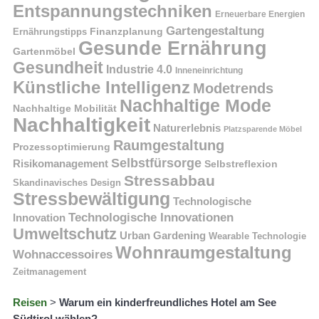
Entspannungstechniken
Erneuerbare Energien
Gartengestaltung
Finanzplanung
Ernährungstipps
Gesunde Ernährung
Gartenmöbel
Gesundheit
Industrie 4.0
Inneneinrichtung
Künstliche Intelligenz
Modetrends
Nachhaltige Mode
Nachhaltige Mobilität
Nachhaltigkeit
Naturerlebnis
Platzsparende Möbel
Raumgestaltung
Prozessoptimierung
Selbstfürsorge
Risikomanagement
Selbstreflexion
Stressabbau
Skandinavisches Design
Stressbewältigung
Technologische
Technologische Innovationen
Innovation
Umweltschutz
Urban Gardening
Wearable Technologie
Wohnraumgestaltung
Wohnaccessoires
Zeitmanagement
Reisen
>
Warum ein kinderfreundliches Hotel am See
Südtirol wählen?