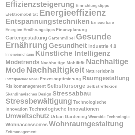
Effizienzsteigerung
Einrichtungstipps
Energieeffizienz
Elektromobilität
Entspannungstechniken
Erneuerbare
Finanzplanung
Energien
Ernährungstipps
Gesunde
Gartengestaltung
Gartenmöbel
Ernährung
Gesundheit
Industrie 4.0
Künstliche Intelligenz
Inneneinrichtung
Nachhaltige
Modetrends
Nachhaltige Mobilität
Nachhaltigkeit
Mode
Naturerlebnis
Raumgestaltung
Prozessoptimierung
Platzsparende Möbel
Selbstfürsorge
Risikomanagement
Selbstreflexion
Stressabbau
Skandinavisches Design
Stressbewältigung
Technologische
Technologische Innovationen
Innovation
Umweltschutz
Urban Gardening
Wearable Technologie
Wohnraumgestaltung
Wohnaccessoires
Zeitmanagement