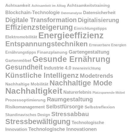
Achtsamkeit
Achtsamkeitstraining
Achtsamkeit im Alltag
Blockchain-Technologie
Datensicherheit
Datenanalyse
Digitale Transformation
Digitalisierung
Effizienzsteigerung
Einrichtungstipps
Energieeffizienz
Elektromobilität
Entspannungstechniken
Erneuerbare Energien
Gartengestaltung
Finanzplanung
Ernährungstipps
Gesunde Ernährung
Gartenmöbel
Gesundheit
Industrie 4.0
Inneneinrichtung
Künstliche Intelligenz
Modetrends
Nachhaltige Mode
Nachhaltige Mobilität
Nachhaltigkeit
Naturerlebnis
Platzsparende Möbel
Raumgestaltung
Prozessoptimierung
Selbstfürsorge
Risikomanagement
Selbstreflexion
Stressabbau
Skandinavisches Design
Stressbewältigung
Technologische
Technologische Innovationen
Innovation