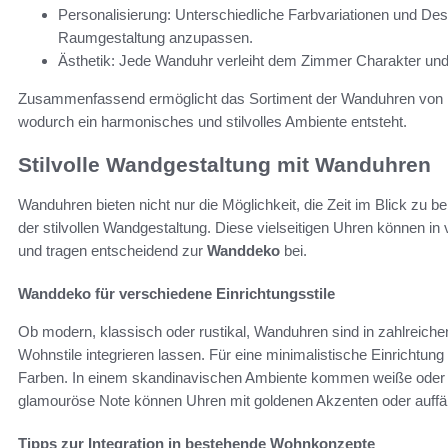
Personalisierung: Unterschiedliche Farbvariationen und Desi
Raumgestaltung anzupassen.
Ästhetik: Jede Wanduhr verleiht dem Zimmer Charakter und 
Zusammenfassend ermöglicht das Sortiment der Wanduhren von Karl
wodurch ein harmonisches und stilvolles Ambiente entsteht.
Stilvolle Wandgestaltung mit Wanduhren
Wanduhren bieten nicht nur die Möglichkeit, die Zeit im Blick zu b
der stilvollen Wandgestaltung. Diese vielseitigen Uhren können in
und tragen entscheidend zur
Wanddeko
bei.
Wanddeko für verschiedene Einrichtungsstile
Ob modern, klassisch oder rustikal, Wanduhren sind in zahlreichen
Wohnstile integrieren lassen. Für eine minimalistische Einrichtung
Farben. In einem skandinavischen Ambiente kommen weiße oder h
glamouröse Note können Uhren mit goldenen Akzenten oder auffäl
Tipps zur Integration in bestehende Wohnkonzepte