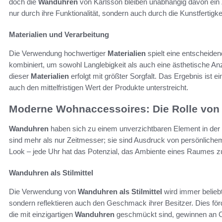
doch die
Wanduhren
von Karlsson bleiben unabhängig davon ein Z
nur durch ihre Funktionalität, sondern auch durch die Kunstfertigkei
Materialien und Verarbeitung
Die Verwendung hochwertiger
Materialien
spielt eine entscheiden
kombiniert, um sowohl Langlebigkeit als auch eine ästhetische An
dieser
Materialien
erfolgt mit größter Sorgfalt. Das Ergebnis ist ei
auch den mittelfristigen Wert der Produkte unterstreicht.
Moderne Wohnaccessoires: Die Rolle vo
Wanduhren
haben sich zu einem unverzichtbaren Element in der
sind mehr als nur Zeitmesser; sie sind Ausdruck von persönlichem 
Look – jede Uhr hat das Potenzial, das Ambiente eines Raumes z
Wanduhren als Stilmittel
Die Verwendung von
Wanduhren als Stilmittel
wird immer beliebt
sondern reflektieren auch den Geschmack ihrer Besitzer. Dies förd
die mit einzigartigen
Wanduhren
geschmückt sind, gewinnen an Ch