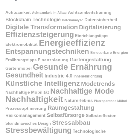
Achtsamkeit
Achtsamkeitstraining
Achtsamkeit im Alltag
Blockchain-Technologie
Datensicherheit
Datenanalyse
Digitale Transformation
Digitalisierung
Effizienzsteigerung
Einrichtungstipps
Energieeffizienz
Elektromobilität
Entspannungstechniken
Erneuerbare Energien
Gartengestaltung
Finanzplanung
Ernährungstipps
Gesunde Ernährung
Gartenmöbel
Gesundheit
Industrie 4.0
Inneneinrichtung
Künstliche Intelligenz
Modetrends
Nachhaltige Mode
Nachhaltige Mobilität
Nachhaltigkeit
Naturerlebnis
Platzsparende Möbel
Raumgestaltung
Prozessoptimierung
Selbstfürsorge
Risikomanagement
Selbstreflexion
Stressabbau
Skandinavisches Design
Stressbewältigung
Technologische