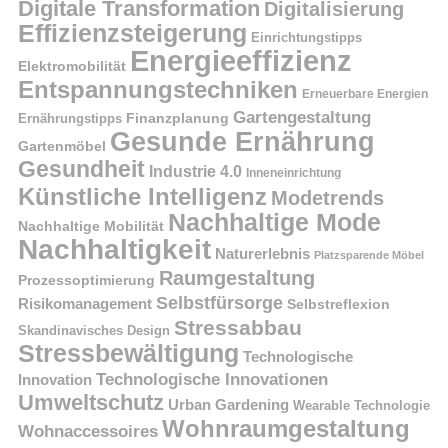
Digitale Transformation
Digitalisierung
Effizienzsteigerung
Einrichtungstipps
Energieeffizienz
Elektromobilität
Entspannungstechniken
Erneuerbare Energien
Gartengestaltung
Finanzplanung
Ernährungstipps
Gesunde Ernährung
Gartenmöbel
Gesundheit
Industrie 4.0
Inneneinrichtung
Künstliche Intelligenz
Modetrends
Nachhaltige Mode
Nachhaltige Mobilität
Nachhaltigkeit
Naturerlebnis
Platzsparende Möbel
Raumgestaltung
Prozessoptimierung
Selbstfürsorge
Risikomanagement
Selbstreflexion
Stressabbau
Skandinavisches Design
Stressbewältigung
Technologische
Technologische Innovationen
Innovation
Umweltschutz
Urban Gardening
Wearable Technologie
Wohnraumgestaltung
Wohnaccessoires