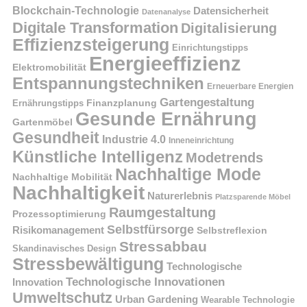
Blockchain-Technologie
Datensicherheit
Datenanalyse
Digitale Transformation
Digitalisierung
Effizienzsteigerung
Einrichtungstipps
Energieeffizienz
Elektromobilität
Entspannungstechniken
Erneuerbare Energien
Gartengestaltung
Finanzplanung
Ernährungstipps
Gesunde Ernährung
Gartenmöbel
Gesundheit
Industrie 4.0
Inneneinrichtung
Künstliche Intelligenz
Modetrends
Nachhaltige Mode
Nachhaltige Mobilität
Nachhaltigkeit
Naturerlebnis
Platzsparende Möbel
Raumgestaltung
Prozessoptimierung
Selbstfürsorge
Risikomanagement
Selbstreflexion
Stressabbau
Skandinavisches Design
Stressbewältigung
Technologische
Technologische Innovationen
Innovation
Umweltschutz
Urban Gardening
Wearable Technologie