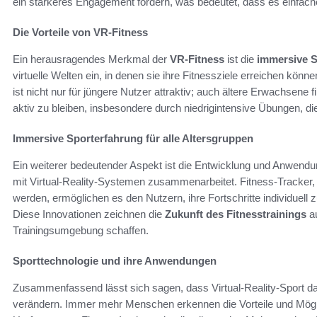
ein stärkeres Engagement fördern, was bedeutet, dass es einfacher
Die Vorteile von VR-Fitness
Ein herausragendes Merkmal der
VR-Fitness
ist die
immersive S
virtuelle Welten ein, in denen sie ihre Fitnessziele erreichen könn
ist nicht nur für jüngere Nutzer attraktiv; auch ältere Erwachsen
aktiv zu bleiben, insbesondere durch niedrigintensive Übungen, die
Immersive Sporterfahrung für alle Altersgruppen
Ein weiterer bedeutender Aspekt ist die Entwicklung und Anwend
mit Virtual-Reality-Systemen zusammenarbeitet. Fitness-Tracker
werden, ermöglichen es den Nutzern, ihre Fortschritte individu
Diese Innovationen zeichnen die
Zukunft des Fitnesstrainings
au
Trainingsumgebung schaffen.
Sporttechnologie und ihre Anwendungen
Zusammenfassend lässt sich sagen, dass Virtual-Reality-Sport das
verändern. Immer mehr Menschen erkennen die Vorteile und Möglic