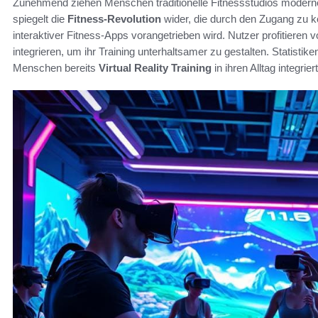
Zunehmend ziehen Menschen traditionelle Fitnessstudios moder
spiegelt die
Fitness-Revolution
wider, die durch den Zugang zu 
interaktiver Fitness-Apps vorangetrieben wird. Nutzer profitieren
integrieren, um ihr Training unterhaltsamer zu gestalten. Statist
Menschen bereits
Virtual Reality Training
in ihren Alltag integrier