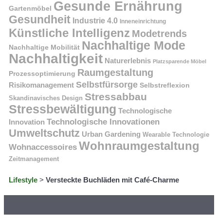
Gesunde Ernährung
Gartenmöbel
Gesundheit
Industrie 4.0
Inneneinrichtung
Künstliche Intelligenz
Modetrends
Nachhaltige Mode
Nachhaltige Mobilität
Nachhaltigkeit
Naturerlebnis
Platzsparende Möbel
Raumgestaltung
Prozessoptimierung
Selbstfürsorge
Risikomanagement
Selbstreflexion
Stressabbau
Skandinavisches Design
Stressbewältigung
Technologische
Technologische Innovationen
Innovation
Umweltschutz
Urban Gardening
Wearable Technologie
Wohnraumgestaltung
Wohnaccessoires
Zeitmanagement
Lifestyle
>
Versteckte Buchläden mit Café-Charme