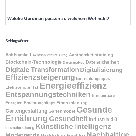
Welche Gardinen passen zu welchem Wohnstil?
Schlagwörter
Achtsamkeit
Achtsamkeitstraining
Achtsamkeit im Alltag
Blockchain-Technologie
Datensicherheit
Datenanalyse
Digitale Transformation
Digitalisierung
Effizienzsteigerung
Einrichtungstipps
Energieeffizienz
Elektromobilität
Entspannungstechniken
Erneuerbare
Finanzplanung
Energien
Ernährungstipps
Gesunde
Gartengestaltung
Gartenmöbel
Ernährung
Gesundheit
Industrie 4.0
Künstliche Intelligenz
Inneneinrichtung
Nachhaltige
Modetrends
Nachhaltige Mobilität