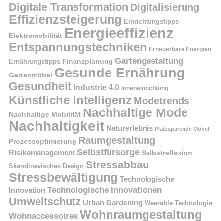
Digitale Transformation
Digitalisierung
Effizienzsteigerung
Einrichtungstipps
Energieeffizienz
Elektromobilität
Entspannungstechniken
Erneuerbare Energien
Gartengestaltung
Finanzplanung
Ernährungstipps
Gesunde Ernährung
Gartenmöbel
Gesundheit
Industrie 4.0
Inneneinrichtung
Künstliche Intelligenz
Modetrends
Nachhaltige Mode
Nachhaltige Mobilität
Nachhaltigkeit
Naturerlebnis
Platzsparende Möbel
Raumgestaltung
Prozessoptimierung
Selbstfürsorge
Risikomanagement
Selbstreflexion
Stressabbau
Skandinavisches Design
Stressbewältigung
Technologische
Technologische Innovationen
Innovation
Umweltschutz
Urban Gardening
Wearable Technologie
Wohnraumgestaltung
Wohnaccessoires