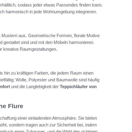
rhältlich, sodass jeder etwas Passendes finden kann.
sich harmonisch in jede Wohnumgebung integrieren.
n Mustern aus. Geometrische Formen, florale Motive
nd gestaltet sind und mit den Möbeln harmonieren.
ür kreative Raumgestaltungen.
is hin zu kräftigen Farben, die jedem Raum einen
ielfältig; Wolle, Polyester und Baumwolle sind häufig
mfort
und die Langlebigkeit der
Teppichläufer von
ne Flure
Schaffung einer einladenden Atmosphäre. Sie bieten
öht, sondern tragen auch zur Sicherheit bei, indem
Eindruck eines Zuhauses, und die Wahl des richtigen