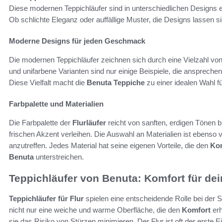
Diese modernen Teppichläufer sind in unterschiedlichen Designs e
Ob schlichte Eleganz oder auffällige Muster, die Designs lassen 
Moderne Designs für jeden Geschmack
Die modernen Teppichläufer zeichnen sich durch eine Vielzahl vo
und unifarbene Varianten sind nur einige Beispiele, die anspreche
Diese Vielfalt macht die
Benuta Teppiche
zu einer idealen Wahl f
Farbpalette und Materialien
Die Farbpalette der
Flurläufer
reicht von sanften, erdigen Tönen b
frischen Akzent verleihen. Die Auswahl an Materialien ist ebenso v
anzutreffen. Jedes Material hat seine eigenen Vorteile, die den
Ko
Benuta
unterstreichen.
Teppichläufer von Benuta: Komfort für dei
Teppichläufer für Flur
spielen eine entscheidende Rolle bei der 
nicht nur eine weiche und warme Oberfläche, die den
Komfort
erh
sie das Risiko von Stürzen minimieren. Der Flur ist oft der erste 