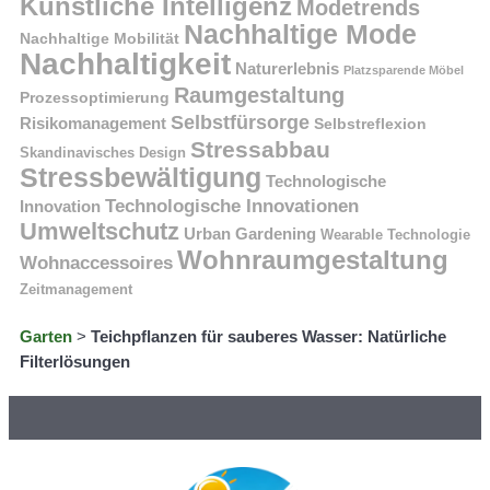
Künstliche Intelligenz
Modetrends
Nachhaltige Mode
Nachhaltige Mobilität
Nachhaltigkeit
Naturerlebnis
Platzsparende Möbel
Raumgestaltung
Prozessoptimierung
Selbstfürsorge
Risikomanagement
Selbstreflexion
Stressabbau
Skandinavisches Design
Stressbewältigung
Technologische
Technologische Innovationen
Innovation
Umweltschutz
Urban Gardening
Wearable Technologie
Wohnraumgestaltung
Wohnaccessoires
Zeitmanagement
Garten
>
Teichpflanzen für sauberes Wasser: Natürliche
Filterlösungen