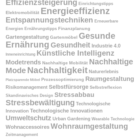
Effizienzsteigerung
Einrichtungstipps
Energieeffizienz
Elektromobilität
Entspannungstechniken
Erneuerbare
Finanzplanung
Energien
Ernährungstipps
Gesunde
Gartengestaltung
Gartenmöbel
Ernährung
Gesundheit
Industrie 4.0
Künstliche Intelligenz
Inneneinrichtung
Nachhaltige
Modetrends
Nachhaltige Mobilität
Nachhaltigkeit
Mode
Naturerlebnis
Raumgestaltung
Prozessoptimierung
Platzsparende Möbel
Selbstfürsorge
Risikomanagement
Selbstreflexion
Stressabbau
Skandinavisches Design
Stressbewältigung
Technologische
Technologische Innovationen
Innovation
Umweltschutz
Urban Gardening
Wearable Technologie
Wohnraumgestaltung
Wohnaccessoires
Zeitmanagement