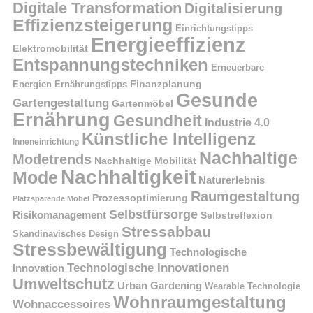
Digitale Transformation
Digitalisierung
Effizienzsteigerung
Einrichtungstipps
Energieeffizienz
Elektromobilität
Entspannungstechniken
Erneuerbare
Finanzplanung
Energien
Ernährungstipps
Gesunde
Gartengestaltung
Gartenmöbel
Ernährung
Gesundheit
Industrie 4.0
Künstliche Intelligenz
Inneneinrichtung
Nachhaltige
Modetrends
Nachhaltige Mobilität
Nachhaltigkeit
Mode
Naturerlebnis
Raumgestaltung
Prozessoptimierung
Platzsparende Möbel
Selbstfürsorge
Risikomanagement
Selbstreflexion
Stressabbau
Skandinavisches Design
Stressbewältigung
Technologische
Technologische Innovationen
Innovation
Umweltschutz
Urban Gardening
Wearable Technologie
Wohnraumgestaltung
Wohnaccessoires