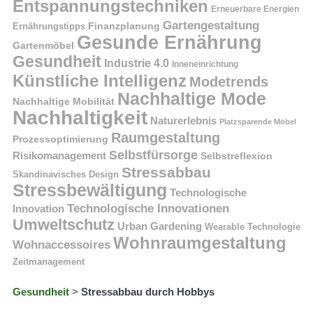
Entspannungstechniken
Erneuerbare Energien
Gartengestaltung
Finanzplanung
Ernährungstipps
Gesunde Ernährung
Gartenmöbel
Gesundheit
Industrie 4.0
Inneneinrichtung
Künstliche Intelligenz
Modetrends
Nachhaltige Mode
Nachhaltige Mobilität
Nachhaltigkeit
Naturerlebnis
Platzsparende Möbel
Raumgestaltung
Prozessoptimierung
Selbstfürsorge
Risikomanagement
Selbstreflexion
Stressabbau
Skandinavisches Design
Stressbewältigung
Technologische
Technologische Innovationen
Innovation
Umweltschutz
Urban Gardening
Wearable Technologie
Wohnraumgestaltung
Wohnaccessoires
Zeitmanagement
Gesundheit
>
Stressabbau durch Hobbys