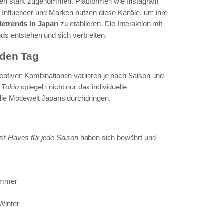
hren stark zugenommen. Plattformen wie Instagram
. Influencer und Marken nutzen diese Kanäle, um ihre
etrends in Japan
zu etablieren. Die Interaktion mit
ds entstehen und sich verbreiten.
jeden Tag
reativen Kombinationen variieren je nach Saison und
n Tokio
spiegeln nicht nur das individuelle
e die Modewelt Japans durchdringen.
t-Haves für jede Saison
haben sich bewährt und
ommer
Winter