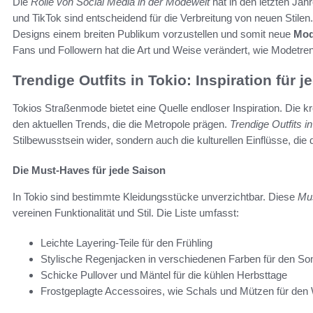
Die
Rolle von Social Media in der Modewelt
hat in den letzten Ja
und TikTok sind entscheidend für die Verbreitung von neuen Stilen
Designs einem breiten Publikum vorzustellen und somit neue
Mod
Fans und Followern hat die Art und Weise verändert, wie Modetren
Trendige Outfits in Tokio: Inspiration für 
Tokios Straßenmode bietet eine Quelle endloser Inspiration. Die k
den aktuellen Trends, die die Metropole prägen.
Trendige Outfits i
Stilbewusstsein wider, sondern auch die kulturellen Einflüsse, di
Die Must-Haves für jede Saison
In Tokio sind bestimmte Kleidungsstücke unverzichtbar. Diese
Mus
vereinen Funktionalität und Stil. Die Liste umfasst:
Leichte Layering-Teile für den Frühling
Stylische Regenjacken in verschiedenen Farben für den S
Schicke Pullover und Mäntel für die kühlen Herbsttage
Frostgeplagte Accessoires, wie Schals und Mützen für den 