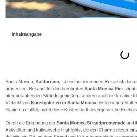
Inhaltsangabe
Santa Monica,
Kalifornien
, ist ein faszinierendes Reiseziel, das
präsentiert. Bekannt für den berühmten
Santa Monica Pier
, zieht
atemberaubenden Strände genießen, sondern auch die kreative Idee
Vielzahl von
Kunstgalerien in Santa Monica
, historischen Stät
Flanieren einlädt, bietet diese Küstenstadt unvergessliche Erlebni
Durch die Erkundung der
Santa Monica Strandpromenade
und i
Aktivitäten und kulinarische Highlights, die den Charme dieser ein
definitiv ein Ort, an dem Strand und Kultur harmonisch zusamment