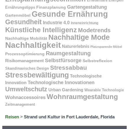
Erneuerbare Energien
Gartengestaltung
Finanzplanung
Ernährungstipps
Gesunde Ernährung
Gartenmöbel
Gesundheit
Industrie 4.0
Inneneinrichtung
Künstliche Intelligenz
Modetrends
Nachhaltige Mode
Nachhaltige Mobilität
Nachhaltigkeit
Naturerlebnis
Platzsparende Möbel
Raumgestaltung
Prozessoptimierung
Selbstfürsorge
Risikomanagement
Selbstreflexion
Stressabbau
Skandinavisches Design
Stressbewältigung
Technologische
Technologische Innovationen
Innovation
Umweltschutz
Urban Gardening
Wearable Technologie
Wohnraumgestaltung
Wohnaccessoires
Zeitmanagement
Reisen
>
Strand und Kultur in Fort Lauderdale, Florida