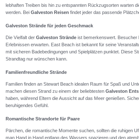
lebhaften Treiben bis hin zu entspannten Rückzugsorten warten d
werden. Bei
Galveston Reisen
findet jeder das passende Plätzc
Galveston Strände für jeden Geschmack
Die Vielfalt der
Galveston Strände
ist bemerkenswert. Besucher kö
Erlebnissen erwarten. East Beach ist bekannt für seine Veranst
mit sicheren Badebedingungen und Spielplätzen punktet. Diese St
Strandtag nur wünschen kann.
Familienfreundliche Strände
Familien finden an Stewart Beach idealen Raum für Spaß und Unte
machen diesen Strand zu einem der beliebtesten
Galveston Ent
haben, während Eltern die Aussicht auf das Meer genießen. Siche
beruhigendes Gefühl.
Romantische Strandorte für Paare
Pärchen, die romantische Momente suchen, sollten die ruhigen Uf
man Hand in Hand entlang des Wassers spazieren und den atem