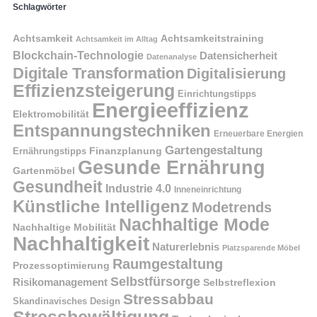
Schlagwörter
Achtsamkeit
Achtsamkeitstraining
Achtsamkeit im Alltag
Blockchain-Technologie
Datensicherheit
Datenanalyse
Digitale Transformation
Digitalisierung
Effizienzsteigerung
Einrichtungstipps
Energieeffizienz
Elektromobilität
Entspannungstechniken
Erneuerbare Energien
Gartengestaltung
Finanzplanung
Ernährungstipps
Gesunde Ernährung
Gartenmöbel
Gesundheit
Industrie 4.0
Inneneinrichtung
Künstliche Intelligenz
Modetrends
Nachhaltige Mode
Nachhaltige Mobilität
Nachhaltigkeit
Naturerlebnis
Platzsparende Möbel
Raumgestaltung
Prozessoptimierung
Selbstfürsorge
Risikomanagement
Selbstreflexion
Stressabbau
Skandinavisches Design