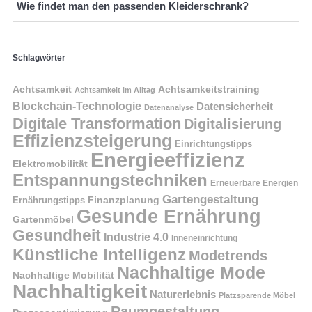
Wie findet man den passenden Kleiderschrank?
Schlagwörter
Achtsamkeit
Achtsamkeitstraining
Achtsamkeit im Alltag
Blockchain-Technologie
Datensicherheit
Datenanalyse
Digitale Transformation
Digitalisierung
Effizienzsteigerung
Einrichtungstipps
Energieeffizienz
Elektromobilität
Entspannungstechniken
Erneuerbare Energien
Gartengestaltung
Finanzplanung
Ernährungstipps
Gesunde Ernährung
Gartenmöbel
Gesundheit
Industrie 4.0
Inneneinrichtung
Künstliche Intelligenz
Modetrends
Nachhaltige Mode
Nachhaltige Mobilität
Nachhaltigkeit
Naturerlebnis
Platzsparende Möbel
Raumgestaltung