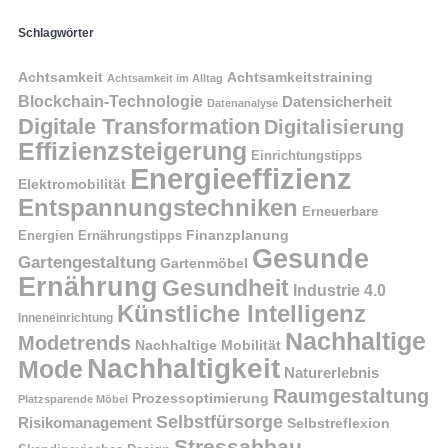
Schlagwörter
Achtsamkeit
Achtsamkeitstraining
Achtsamkeit im Alltag
Blockchain-Technologie
Datensicherheit
Datenanalyse
Digitale Transformation
Digitalisierung
Effizienzsteigerung
Einrichtungstipps
Energieeffizienz
Elektromobilität
Entspannungstechniken
Erneuerbare
Finanzplanung
Energien
Ernährungstipps
Gesunde
Gartengestaltung
Gartenmöbel
Ernährung
Gesundheit
Industrie 4.0
Künstliche Intelligenz
Inneneinrichtung
Nachhaltige
Modetrends
Nachhaltige Mobilität
Nachhaltigkeit
Mode
Naturerlebnis
Raumgestaltung
Prozessoptimierung
Platzsparende Möbel
Selbstfürsorge
Risikomanagement
Selbstreflexion
Stressabbau