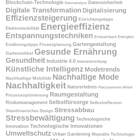
Blockchain-Technologie
Datensicherheit
Datenanalyse
Digitale Transformation
Digitalisierung
Effizienzsteigerung
Einrichtungstipps
Energieeffizienz
Elektromobilität
Entspannungstechniken
Erneuerbare Energien
Gartengestaltung
Finanzplanung
Ernährungstipps
Gesunde Ernährung
Gartenmöbel
Gesundheit
Industrie 4.0
Inneneinrichtung
Künstliche Intelligenz
Modetrends
Nachhaltige Mode
Nachhaltige Mobilität
Nachhaltigkeit
Naturerlebnis
Platzsparende Möbel
Raumgestaltung
Prozessoptimierung
Selbstfürsorge
Risikomanagement
Selbstreflexion
Stressabbau
Skandinavisches Design
Stressbewältigung
Technologische
Technologische Innovationen
Innovation
Umweltschutz
Urban Gardening
Wearable Technologie