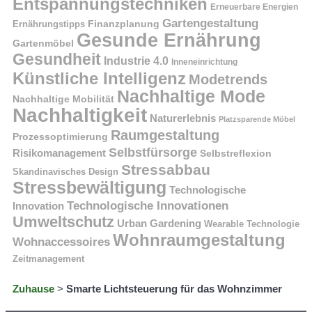
Entspannungstechniken
Erneuerbare Energien
Gartengestaltung
Finanzplanung
Ernährungstipps
Gesunde Ernährung
Gartenmöbel
Gesundheit
Industrie 4.0
Inneneinrichtung
Künstliche Intelligenz
Modetrends
Nachhaltige Mode
Nachhaltige Mobilität
Nachhaltigkeit
Naturerlebnis
Platzsparende Möbel
Raumgestaltung
Prozessoptimierung
Selbstfürsorge
Risikomanagement
Selbstreflexion
Stressabbau
Skandinavisches Design
Stressbewältigung
Technologische
Technologische Innovationen
Innovation
Umweltschutz
Urban Gardening
Wearable Technologie
Wohnraumgestaltung
Wohnaccessoires
Zeitmanagement
Zuhause
>
Smarte Lichtsteuerung für das Wohnzimmer