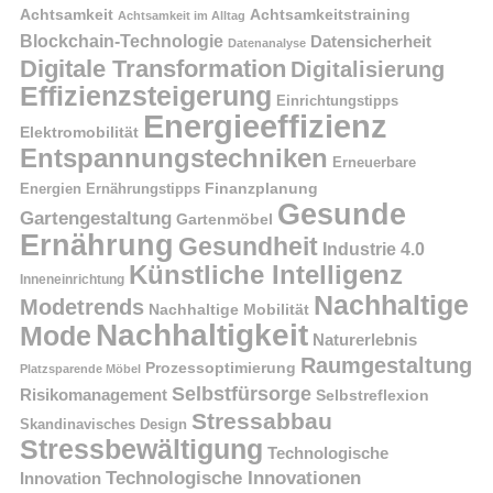
Achtsamkeit
Achtsamkeitstraining
Achtsamkeit im Alltag
Blockchain-Technologie
Datensicherheit
Datenanalyse
Digitale Transformation
Digitalisierung
Effizienzsteigerung
Einrichtungstipps
Energieeffizienz
Elektromobilität
Entspannungstechniken
Erneuerbare
Finanzplanung
Energien
Ernährungstipps
Gesunde
Gartengestaltung
Gartenmöbel
Ernährung
Gesundheit
Industrie 4.0
Künstliche Intelligenz
Inneneinrichtung
Nachhaltige
Modetrends
Nachhaltige Mobilität
Nachhaltigkeit
Mode
Naturerlebnis
Raumgestaltung
Prozessoptimierung
Platzsparende Möbel
Selbstfürsorge
Risikomanagement
Selbstreflexion
Stressabbau
Skandinavisches Design
Stressbewältigung
Technologische
Technologische Innovationen
Innovation