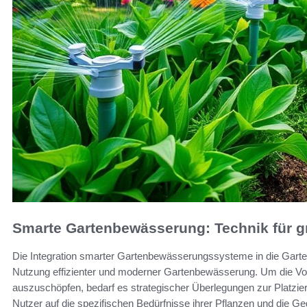
Smarte Gartenbewässerung: Technik für 
Die Integration smarter Gartenbewässerungssysteme in die Gartenp
Nutzung effizienter und moderner Gartenbewässerung. Um die Vort
auszuschöpfen, bedarf es strategischer Überlegungen zur Platzie
Nutzer auf die spezifischen Bedürfnisse ihrer Pflanzen und die G