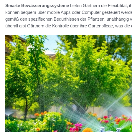
Smarte Bewässerungssysteme
bieten Gärtnern die Flexibilität,
können bequem über mobile Apps oder Computer gesteuert werden.
gemäß den spezifischen Bedürfnissen der Pflanzen, unabhängig vo
überall gibt Gärtnern die Kontrolle über ihre Gartenpflege, was d