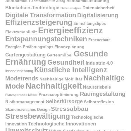
Achtsamkeit
Achtsamkeitstraining
Achtsamkeit im Alltag
Blockchain-Technologie
Datensicherheit
Datenanalyse
Digitale Transformation
Digitalisierung
Effizienzsteigerung
Einrichtungstipps
Energieeffizienz
Elektromobilität
Entspannungstechniken
Erneuerbare
Finanzplanung
Energien
Ernährungstipps
Gesunde
Gartengestaltung
Gartenmöbel
Ernährung
Gesundheit
Industrie 4.0
Künstliche Intelligenz
Inneneinrichtung
Nachhaltige
Modetrends
Nachhaltige Mobilität
Nachhaltigkeit
Mode
Naturerlebnis
Raumgestaltung
Prozessoptimierung
Platzsparende Möbel
Selbstfürsorge
Risikomanagement
Selbstreflexion
Stressabbau
Skandinavisches Design
Stressbewältigung
Technologische
Technologische Innovationen
Innovation
Umweltschutz