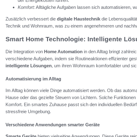
der Energiekosten führen.
Komfort:
Alltägliche Aufgaben lassen sich automatisieren, 
Zusätzlich verbessert die
digitale Haustechnik
die Lebensqualitä
Technik und Wohnraum, was zu einem angenehmeren und nachhalti
Smart Home Technologie: Intelligente Lö
Die Integration von
Home Automation
in den Alltag bringt zahlrei
verschiedene Aufgaben, indem sie Routineaktionen effizienter ge
intelligente Lösungen
, um ihren Wohnraum komfortabler und si
Automatisierung im Alltag
Im Alltag können viele Dinge automatisiert werden. Ob das autom
Hause oder das gezielte Steuern von Lichtern. Solche Funktionen 
Komfort. Ein smartes Zuhause passt sich den individuellen Bedürf
stressfreie Umgebung.
Verschiedene Anwendungen smarter Geräte
Smarte Geräte
bieten vielseitige Anwendungen. Diese Geräte reic