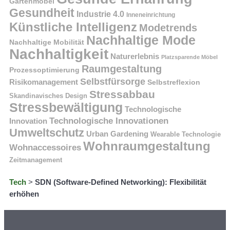
Gartenmöbel
Gesundheit
Industrie 4.0
Inneneinrichtung
Künstliche Intelligenz
Modetrends
Nachhaltige Mode
Nachhaltige Mobilität
Nachhaltigkeit
Naturerlebnis
Platzsparende Möbel
Raumgestaltung
Prozessoptimierung
Selbstfürsorge
Risikomanagement
Selbstreflexion
Stressabbau
Skandinavisches Design
Stressbewältigung
Technologische
Technologische Innovationen
Innovation
Umweltschutz
Urban Gardening
Wearable Technologie
Wohnraumgestaltung
Wohnaccessoires
Zeitmanagement
Tech
>
SDN (Software-Defined Networking): Flexibilität
erhöhen