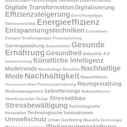
Datensicherheit
Datenanalyse
Digitale Transformation
Digitalisierung
Effizienzsteigerung
Einrichtungstipps
Energieeffizienz
Elektromobilität
Entspannungstechniken
Erneuerbare
Finanzplanung
Energien
Ernährungstipps
Gesunde
Gartengestaltung
Gartenmöbel
Ernährung
Gesundheit
Industrie 4.0
Künstliche Intelligenz
Inneneinrichtung
Nachhaltige
Modetrends
Nachhaltige Mobilität
Nachhaltigkeit
Mode
Naturerlebnis
Raumgestaltung
Prozessoptimierung
Platzsparende Möbel
Selbstfürsorge
Risikomanagement
Selbstreflexion
Stressabbau
Skandinavisches Design
Stressbewältigung
Technologische
Technologische Innovationen
Innovation
Umweltschutz
Urban Gardening
Wearable Technologie
Wohnraumgestaltung